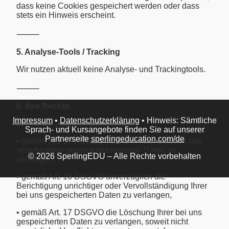
dass keine Cookies gespeichert werden oder dass
stets ein Hinweis erscheint.
⸻
5. Analyse-Tools / Tracking
Wir nutzen aktuell keine Analyse- und Trackingtools.
⸻
6. Ihre Rechte
Impressum
•
Datenschutzerklärung
• Hinweis: Sämtliche
Sie haben jederzeit das Recht:
Sprach- und Kursangebote finden Sie auf unserer
Partnerseite
sperlingeducation.com/de
• gemäß Art. 15 DSGVO Auskunft über Ihre von uns
verarbeiteten personenbezogenen Daten zu
© 2026 SperlingEDU – Alle Rechte vorbehalten
verlangen,
• gemäß Art. 16 DSGVO unverzüglich die
Berichtigung unrichtiger oder Vervollständigung Ihrer
bei uns gespeicherten Daten zu verlangen,
• gemäß Art. 17 DSGVO die Löschung Ihrer bei uns
gespeicherten Daten zu verlangen, soweit nicht